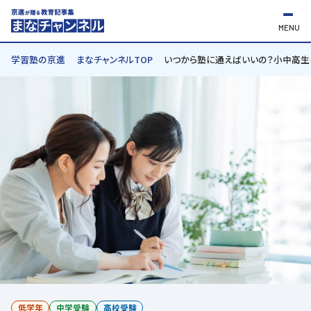
MENU
学習塾の京進
まなチャンネルTOP
いつから塾に通えばいいの？小中高生
低学年
中学受験
高校受験