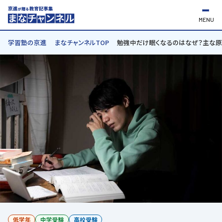
MENU
学習塾の京進
まなチャンネルTOP
勉強中だけ眠くなるのはなぜ？主な
低学年
中学受験
高校受験