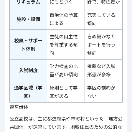
リキュラム
にもとづく
針で、特色豊か
自治体の予算
充実している
施設・設備
による
傾向
生徒の自主性
きめ細かなサ
校風・サポー
を尊重する傾
ポートを行う
ト体制
向
傾向
学力検査の比
推薦など入試
入試制度
重が高い傾向
形態が多様
通学区域（学
原則として学
学区の制約が
区）
区がある
ない
運営母体
公立高校は、主に都道府県や市町村といった「地方公
共団体」が運営しています。地域住民のための公的な