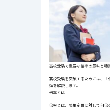
高校受験で重要な倍率の意味と種
高校受験を突破するためには、「
類を解説します。
倍率とは
倍率とは、募集定員に対して何倍