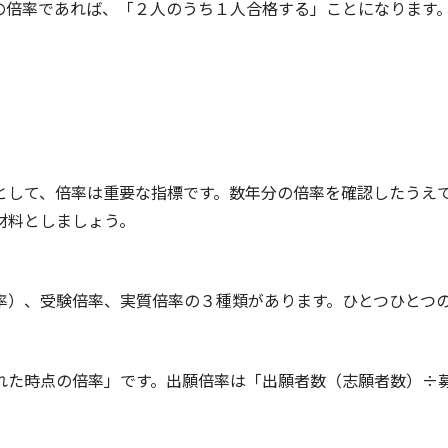
の倍率であれば、「２人のうち１人合格する」ことになります
として、倍率は重要な指標です。数年分の倍率を確認したうえ
材料としましょう。
率）、受験倍率、実質倍率の３種類があります。ひとつひとつ
れた時点の倍率」です。出願倍率は「出願者数（志願者数）÷