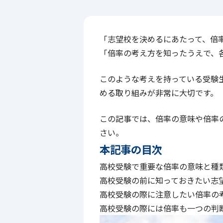
「志望校を決めるにあたって、倍
「倍率の考え方を知ったうえで、
このような考えを持っている受験
める取り組みが非常に大切です。
この記事では、倍率の意味や倍率
さい。
本記事の目次
高校受験で重要な倍率の意味と種
高校受験の前に知っておきたい志
高校受験の際に注意したい倍率の
高校受験の際には倍率も一つの判