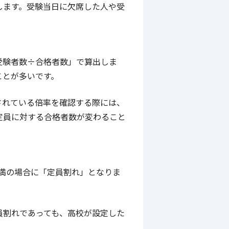
します。受験当日に欠席した人や受
受験者数÷合格者数」で算出しま
ことが多いです。
されている倍率を確認する際には、
定員に対する合格者数が変わること
未満の場合に「定員割れ」となりま
員割れであっても、高校が設定した