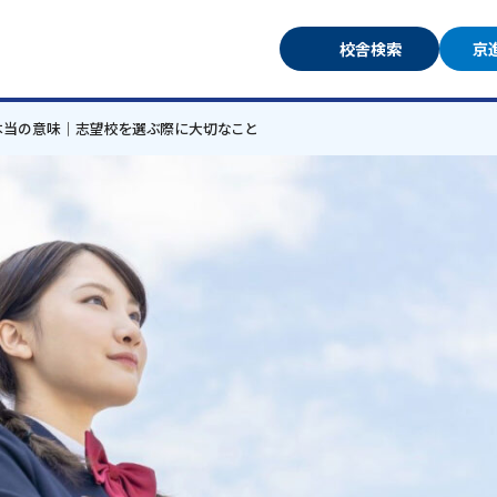
校舎検索
京
本当の意味｜志望校を選ぶ際に大切なこと