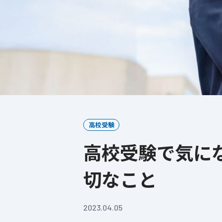
高校受験
高校受験で気になる倍率の本当の意味｜志望校を選ぶ際に大
切なこと
2023.04.05