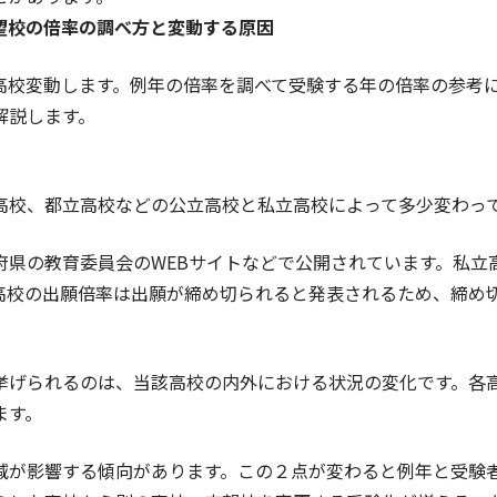
望校の倍率の調べ方と変動する原因
高校変動します。例年の倍率を調べて受験する年の倍率の参考
解説します。
高校、都立高校などの公立高校と私立高校によって多少変わっ
県の教育委員会のWEBサイトなどで公開されています。私立
高校の出願倍率は出願が締め切られると発表されるため、締め
挙げられるのは、当該高校の内外における状況の変化です。各
ます。
減が影響する傾向があります。この２点が変わると例年と受験