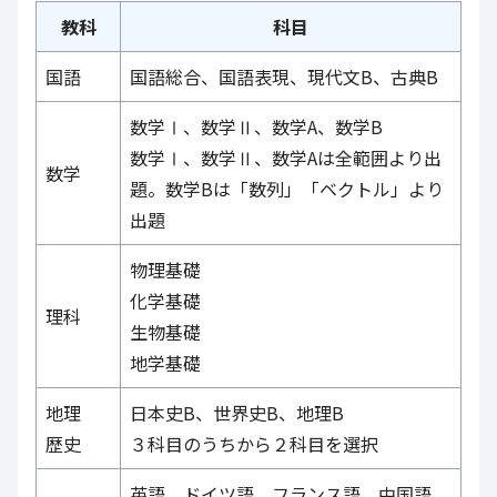
教科
科目
国語
国語総合、国語表現、現代文B、古典B
数学Ⅰ、数学Ⅱ、数学A、数学B
数学Ⅰ、数学Ⅱ、数学Aは全範囲より出
数学
題。数学Bは「数列」「ベクトル」より
出題
物理基礎
化学基礎
理科
生物基礎
地学基礎
地理
日本史B、世界史B、地理B
歴史
３科目のうちから２科目を選択
英語、ドイツ語、フランス語、中国語