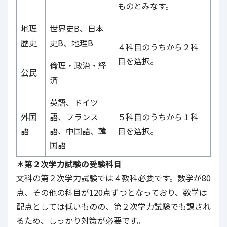
ものとみなす。
地理
世界史B、日本
歴史
史B、地理B
４科目のうちから２科
目を選択。
倫理・政治・経
公民
済
英語、ドイツ
外国
語、フランス
５科目のうちから１科
語
語、中国語、韓
目を選択。
国語
＊第２次学力試験の受験科目
文科の第２次学力試験では４教科必要です。数学が80
点、その他の科目が120点ずつとなっており、数学は
配点としては低いものの、第２次学力試験でも課され
るため、しっかり対策が必要です。