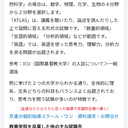
然科学」の場合は、数学、物理、化学、生物の４分野
から２分野を選択します。
「ATLAS」は、講義を聴いたり、論述を読んだりした
上で設問に答える形式の試験です。「数量的領域」
「言語的領域」「分析的領域」などが範囲です。
「英語」では、英語を使った思考力、理解力、分析力
を測る問題が出題されます。
参考：
ICU（国際基督教大学）の入試について＞一般
選抜
例に挙げた２つの大学からわかる通り、全体的に理
系、文系どちらの科目もバランスよく出題されてお
り、思考力を問う試験が多いのが特徴です。
\生徒ひとりひとりに合った指導で志望校合格へ導く/
京進の個別指導スクール・ワン 資料請求・お問合せ
教養学部を卒業した後の主な就職先