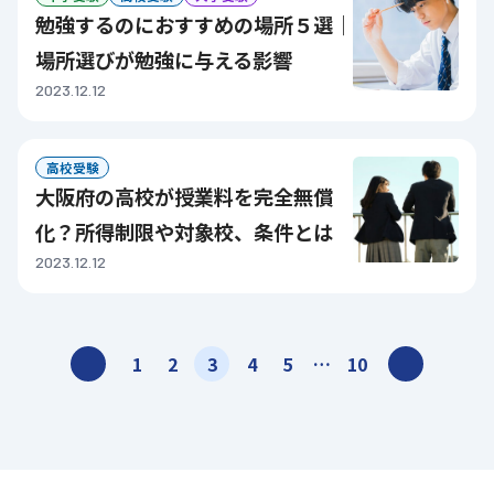
勉強するのにおすすめの場所５選｜
場所選びが勉強に与える影響
2023.12.12
高校受験
大阪府の高校が授業料を完全無償
化？所得制限や対象校、条件とは
2023.12.12
投
<
>
1
2
3
4
5
…
10
稿
ナ
ビ
ゲ