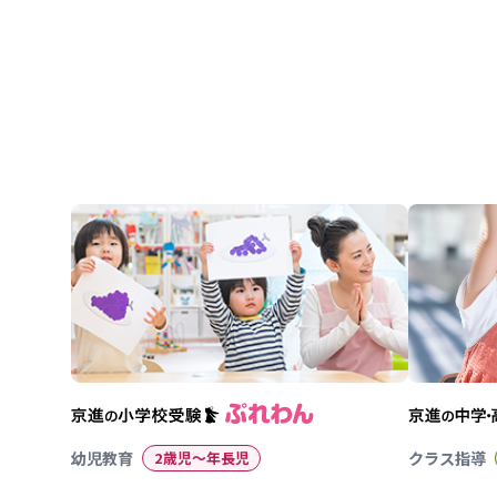
ョ
ン
幼児教育
2歳児〜年長児
クラス指導