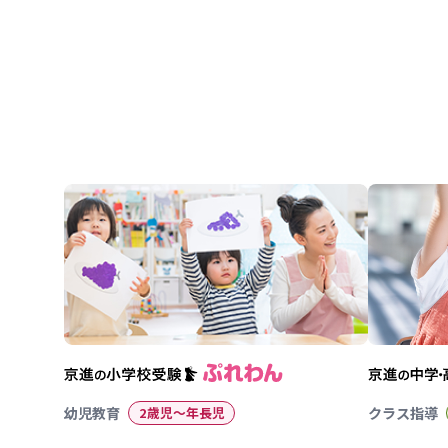
ョ
ン
幼児教育
2歳児〜年長児
クラス指導